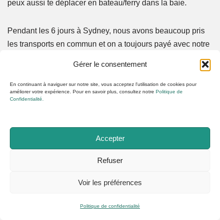
peux aussi te déplacer en bateau/ferry dans la baie.
Pendant les 6 jours à Sydney, nous avons beaucoup pris
les transports en commun et on a toujours payé avec notre
carte bancaire. Il n’est pas nécessaire de prendre la Opal
Gérer le consentement
card pour utiliser les transports en commun.
En continuant à naviguer sur notre site, vous acceptez l'utilisation de cookies pour
améliorer votre expérience. Pour en savoir plus, consultez notre
Politique de
Assurance voyage pour un
Confidentialité.
séjour à Sydney
Accepter
On n’est jamais trop prudent lorsqu’il s’agit de la santé et
Refuser
des frais médicaux. Personnellement, j’avais pris une
assurance pour mon
PVT en Nouvelle-Zélande avec
Voir les préférences
Chapka
et elle couvrait aussi les voyages. L’Australie était
donc comprise dedans, et j’étais donc couverte par une
Politique de confidentialité
assurance pour ce voyage. Car même si beaucoup de