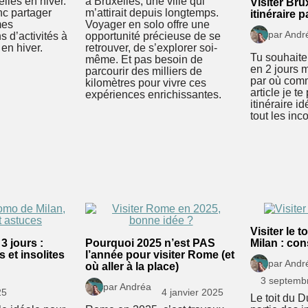
lles en hiver.
à Bruxelles, une ville qui
Visiter Bru
nc partager
m’attirait depuis longtemps.
itinéraire p
mes
Voyager en solo offre une
par Andr
 d’activités à
opportunité précieuse de se
 en hiver.
retrouver, de s’explorer soi-
Tu souhaite 
même. Et pas besoin de
en 2 jours 
parcourir des milliers de
par où com
kilomètres pour vivre ces
article je t
expériences enrichissantes.
itinéraire i
tout les inc
Visiter le 
 3 jours :
Pourquoi 2025 n’est PAS
Milan : con
 et insolites
l’année pour visiter Rome (et
par Andr
où aller à la place)
3 septemb
par Andréa
25
4 janvier 2025
Le toit du 