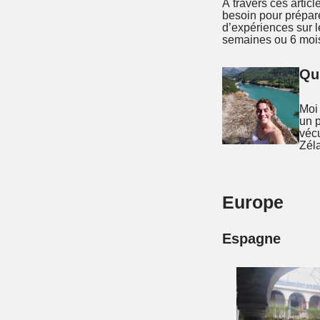
À travers ces artic
besoin pour prépare
d’expériences sur le
semaines ou 6 mois,
Qui
Moi 
un 
véc
Zél
Europe
Espagne