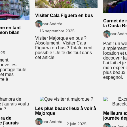
Visiter Cala Figuera en bus
Carnet de r
par Andréa
la Costa B
ne en tant
16 septembre 2025
 mon bilan
par Andr
Visiter Majorque en bus ?
Absolument ! Visiter Cala
Partir un w
Figuera en bus ? Totalement
simplement 
possible ! Je te dis tout dans
025
location et
cet article.
découvrir l
ment,
l’ai fait et 
ouvelles
mon expérie
 partage toute
plus beaux
 et mes
espagnol.
vre à
Les plus beaux lieux à voir à
Majorque
Meilleurs e
bra de
journée de
par Andréa
 j’aurais
2 juin 2025
par Andr