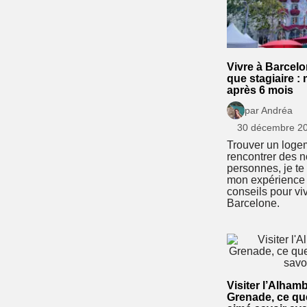
Vivre à Barcelo
que stagiaire :
après 6 mois
par Andréa
30 décembre 2
Trouver un loge
rencontrer des n
personnes, je te
mon expérience
conseils pour vi
Barcelone.
Visiter l’Alham
Grenade, ce que