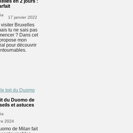
xelles en 2 jours :
arfait
éa
17 janvier 2022
visiter Bruxelles
mais tu ne sais pas
mencer ? Dans cet
e propose mon
déal pour découvrir
ontournables.
toit du Duomo de
seils et astuces
éa
re 2024
Duomo de Milan fait