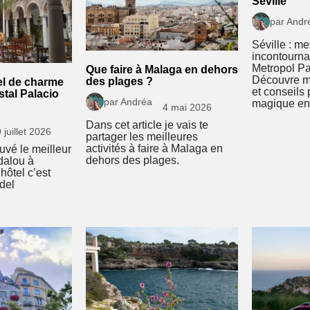
Séville
par Andr
Séville : me
incontourna
Metropol Pa
Que faire à Malaga en dehors
Découvre m
des plages ?
el de charme
et conseils
tal Palacio
par Andréa
magique en
4 mai 2026
Dans cet article je vais te
 juillet 2026
partager les meilleures
activités à faire à Malaga en
ouvé le meilleur
dehors des plages.
dalou à
hôtel c’est
 del