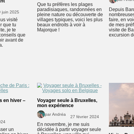
ant
Que tu préfères les plages
paradisiaques, randonnées en
Depuis Barc
9 juin 2025
pleine nature ou découverte de
nombreuses
lus visité
villages typiques, voici les plus
faire, en v
r que tu
beaux endroits à voir à
de mes préf
te, je te
Majorque !
visite de B
conseils que
excursion d
oir avant de
a.
s en hiver –
Voyager seule à Bruxelles,
mon expérience
par Andréa
27 février 2024
024
En novembre, je me suis
sser un
décidée à partir voyager seule