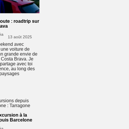
oute : roadtrip sur
rava
éa
13 août 2025
eekend avec
une voiture de
 un grande envie de
a Costa Brava. Je
je partage avec toi
nce, au long des
 paysages
xcursion à la
puis Barcelone
éa