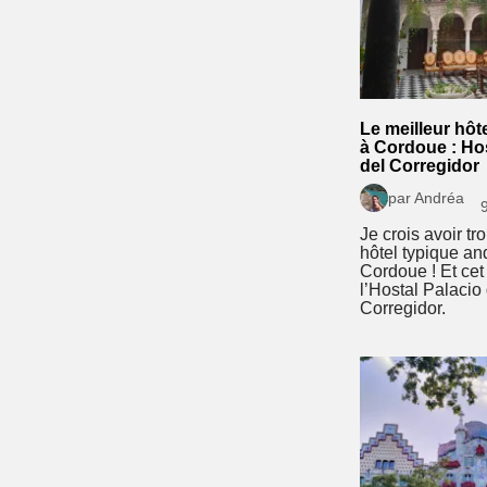
Le meilleur hôt
à Cordoue : Hos
del Corregidor
par Andréa
9
Je crois avoir tr
hôtel typique an
Cordoue ! Et cet 
l’Hostal Palacio
Corregidor.