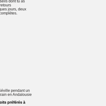
seils dont tu as
retours
lques jours, deux
 complètes.
oits préférés à