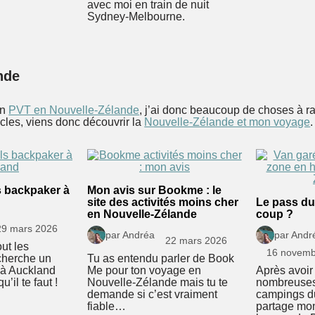
avec moi en train de nuit
Sydney-Melbourne.
nde
en
PVT en Nouvelle-Zélande
, j’ai donc beaucoup de choses à ra
icles, viens donc découvrir la
Nouvelle-Zélande et mon voyage
.
s backpaker à
Mon avis sur Bookme : le
site des activités moins cher
Le pass du 
en Nouvelle-Zélande
coup ?
29 mars 2026
par Andréa
par Andr
22 mars 2026
ut les
16 novemb
cherche un
Tu as entendu parler de Book
 à Auckland
Me pour ton voyage en
Après avoir
u’il te faut !
Nouvelle-Zélande mais tu te
nombreuses 
demande si c’est vraiment
campings d
fiable…
partage mon