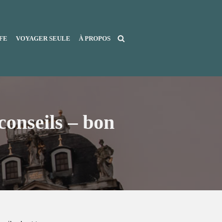
FE
VOYAGER SEULE
À PROPOS
conseils – bon