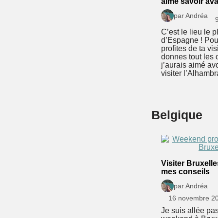
aimé savoir av
par Andréa
C’est le lieu le p
d’Espagne ! Pou
profites de ta visi
donnes tout les 
j’aurais aimé av
visiter l’Alhambr
Belgique
Visiter Bruxelle
mes conseils
par Andréa
16 novembre 2
Je suis allée pa