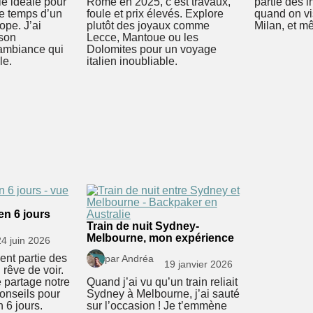
le idéale pour
Rome en 2025, c’est travaux,
partie des 
 le temps d’un
foule et prix élevés. Explore
quand on vis
pe. J’ai
plutôt des joyaux comme
Milan, et mê
son
Lecce, Mantoue ou les
l’ambiance qui
Dolomites pour un voyage
le.
italien inoubliable.
en 6 jours
Train de nuit Sydney-
Melbourne, mon expérience
24 juin 2026
ent partie des
par Andréa
19 janvier 2026
 rêve de voir.
te partage notre
Quand j’ai vu qu’un train reliait
 conseils pour
Sydney à Melbourne, j’ai sauté
 6 jours.
sur l’occasion ! Je t’emmène