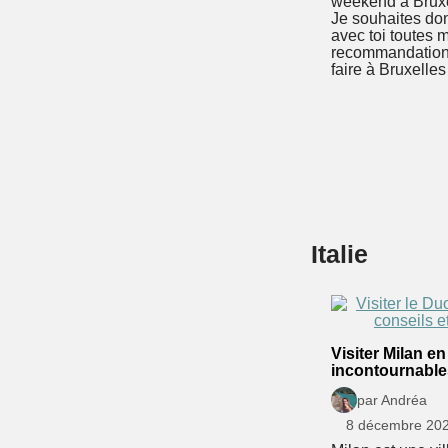
weekend à Bruxe
Je souhaites do
avec toi toutes 
recommandations
faire à Bruxelles
Italie
Visiter Milan en
incontournables
par Andréa
8 décembre 20