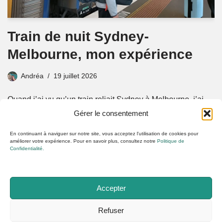
Train de nuit Sydney-
Melbourne, mon expérience
Andréa
19 juillet 2026
Quand j’ai vu qu’un train reliait Sydney à Melbourne, j’ai
sauté sur l’occasion ! Je t’emmène avec moi en train de
Gérer le consentement
nuit Sydney-Melbourne.
En continuant à naviguer sur notre site, vous acceptez l'utilisation de cookies pour
améliorer votre expérience. Pour en savoir plus, consultez notre
Politique de
Confidentialité.
1
2
3
…
6
Suivant »
Accepter
Refuser