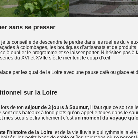
âner sans se presser
, je te conseille de descendre te perdre dans les ruelles du vie
façades à colombages, les boutiques d’artisanats et de produits 
ce à oublier le programme et se laisser porter. N’hésites pas à fa
sseries du XVI et XVIIe siècle méritent le coup d’œil.
 balade par les quai de la Loire avec une pause café ou glace et d
tionnel sur la Loire
é lors de ton
séjour de 3 jours à Saumur
, il faut que ce soit celle
e sont des bateaux à fond plats qu’on appelle toues dans le saumu
 et mes sœurs et franchement c’est
un moment du voyage qu’o
te l’histoire de la Loire
, et de la vie fluviale qui rythmais la vie
s boisés, les petits banc de sable et îles sauvages où se posent 