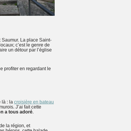
ux Saumur. La place Saint-
locaux; c’est le genre de
ire un détour par l’église
e profiter en regardant le
 là : la
croisière en bateau
rois. J’ai fait cette
n a tous adoré
.
 de la région, et
les hérons, cette balade