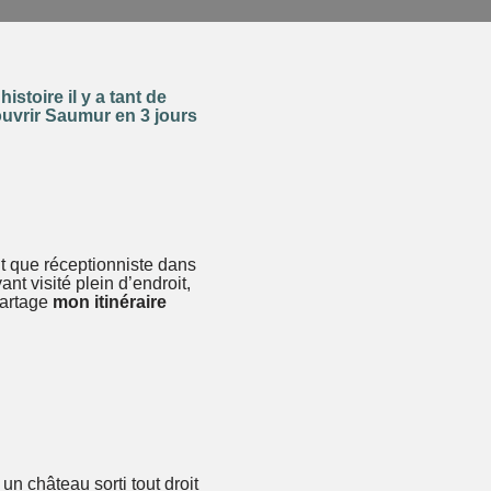
stoire il y a tant de
ouvrir Saumur en 3 jours
nt que réceptionniste dans
nt visité plein d’endroit,
 partage
mon itinéraire
n château sorti tout droit