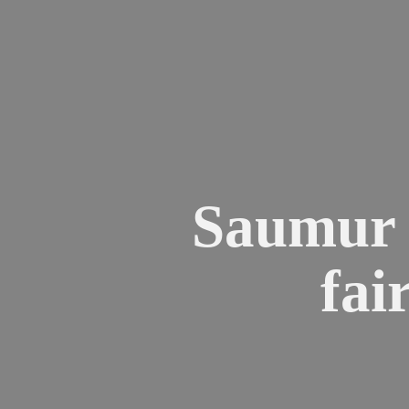
Saumur e
fai