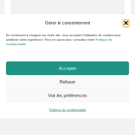
Gérer le consentement
En continuant à naviguer sur notre site, vous acceptez l'utilisation de cookies pour
améliorer votre expérience. Pour en savoir plus, consultez notre
Politique de
Confidentialité.
Étiquettes:
BATEAU
EXPÉRIENCE
Accepter
Refuser
PRÉCÉDENT
SUIVANT
Voir les préférences
8 sorties nature proche de
Visiter le Mont Saint-Michel
Lyon
:le guide complet d’une
Politique de confidentialité
Normande