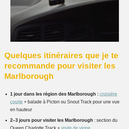
Quelques itinéraires que je te
recommande pour visiter les
Marlborough
1 jour dans les région des Marlborough :
croisière
courte
+ balade à Picton ou Snout Track pour une vue
en hauteur
2–3 jours pour visiter les Marlborough
: section du
Queen Charlotte Track +
visite de vigne